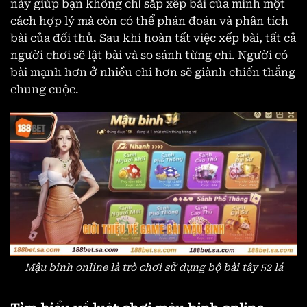
này giúp bạn không chỉ sắp xếp bài của mình một
cách hợp lý mà còn có thể phán đoán và phân tích
bài của đối thủ. Sau khi hoàn tất việc xếp bài, tất cả
người chơi sẽ lật bài và so sánh từng chi. Người có
bài mạnh hơn ở nhiều chi hơn sẽ giành chiến thắng
chung cuộc.
Mậu binh online là trò chơi sử dụng bộ bài tây 52 lá