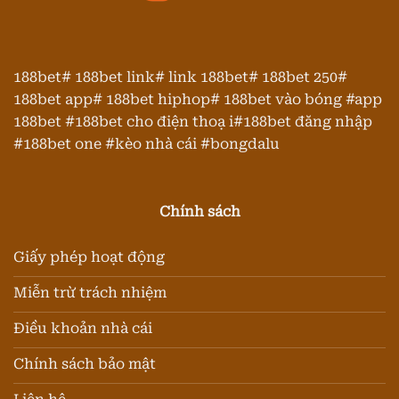
188bet# 188bet link# link 188bet# 188bet 250#
188bet app# 188bet hiphop# 188bet vào bóng #app
188bet #188bet cho điện thoạ i#188bet đăng nhập
#188bet one #
kèo nhà cái
#
bongdalu
Chính sách
Giấy phép hoạt động
Miễn trừ trách nhiệm
Điều khoản nhà cái
Chính sách bảo mật