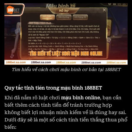
Tìm hiểu về cách chơi mậu binh cơ bản tại 188BET
Quy tắc tính tiền trong mậu binh 188BET
Khi đã nắm rõ luật chơi
mậu binh online
, bạn cần
biết thêm cách tính tiền để tránh trường hợp
không biết lợi nhuận mình kiếm về là đúng hay sai.
Dưới đây sẽ là một số cách tính tiền thắng thua phổ
biến: