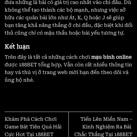
đưa những lá bài có giá trị cao nhất vào chi đầu. Dù
không thể tạo thành các bộ mạnh, nhưng việc sở
hữu các quân bài lớn như Át, K, Q hoặc J sẽ giúp
bạn tăng khả năng thắng ở chi đầu, đặc biệt khi đối
thủ cũng chỉ có mậu thầu hoặc bài yếu tương tự.
Kết luận
Trên đây là tất cả những cách chơi
mậu binh online
được 188BET tổng hợp. Vẫn còn rất nhiều thông tin
hay và thú vị ở trang web mời bạn đến theo dõi và
ủng hộ nhé.
Khám Phá Cách Chơi
Tiến Lên Miền Nam –
Game Bát Tiên Quá Hải
Kinh Nghiệm Ra Bài
Cực Hot Tại 188BET
Chắc Thắng Tại 188BET