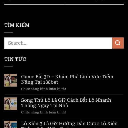
TÌM KIẾM
TIN TỨC
Game Bài 3D – Khám Phá Lĩnh Vực Tiềm
Năng Tại 188bet
ở
Chức năng bình luận bị tắt
Game
Bài
Song Thủ Lô Là Gì? Cách Bắt Lô Nhanh
3D
Thắng Ngay Tại Nhà
–
ở
Chức năng bình luận bị tắt
Khám
Song
Phá
Thủ
Lô Xiên 3 Là Gì? Hướng Dẫn Cược Lô Xiên
Lĩnh
Lô
Vực