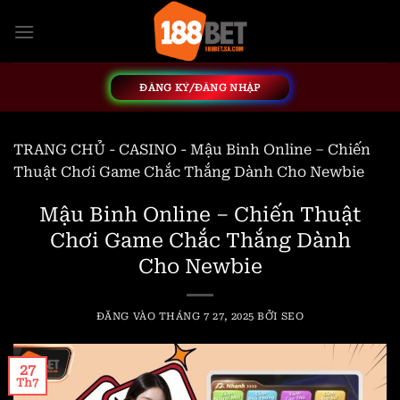
Bỏ
qua
nội
dung
ĐĂNG KÝ/ĐĂNG NHẬP
TRANG CHỦ
-
CASINO
-
Mậu Binh Online – Chiến
Thuật Chơi Game Chắc Thắng Dành Cho Newbie
Mậu Binh Online – Chiến Thuật
Chơi Game Chắc Thắng Dành
Cho Newbie
ĐĂNG VÀO
THÁNG 7 27, 2025
BỞI
SEO
27
Th7