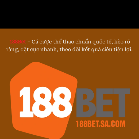
Bóng
Cập
Lớn
Đá
Nhật
Cho
Ảo
Kèo
Newbie
–
Cược
Kinh
Được
Nghiệm
Yêu
Đặt
Thích
Cược
Nhất
188Bet
– Cá cược thể thao chuẩn quốc tế, kèo rõ
Ít
ràng, đặt cực nhanh, theo dõi kết quả siêu tiện lợi.
Người
Biết
Nhất